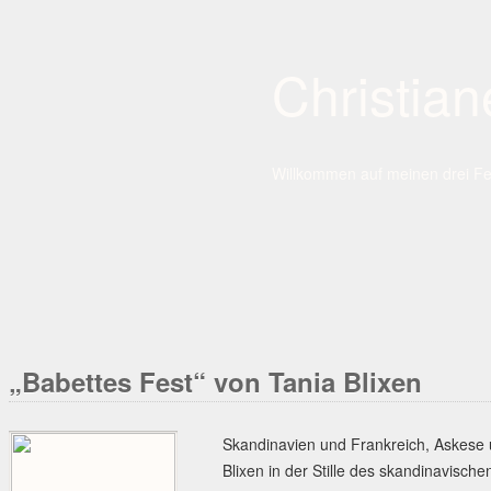
Christia
Willkommen auf meinen drei Fe
Hauptnavigation
Zum
Inhalt
springen
„Babettes Fest“ von Tania Blixen
Skandinavien und Frankreich, Askese 
Blixen in der Stille des skandinavisch