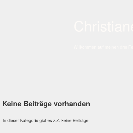
Christia
Willkommen auf meinen drei Fe
Hauptnavigation
Zum
Inhalt
springen
Keine Beiträge vorhanden
In dieser Kategorie gibt es z.Z. keine Beiträge.